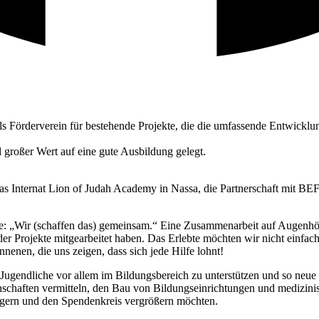
als Förderverein für bestehende Projekte, die die umfassende Entwick
 großer Wert auf eine gute Ausbildung gelegt.
 Internat Lion of Judah Academy in Nassa, die Partnerschaft mit BEFA
: „Wir (schaffen das) gemeinsam.“ Eine Zusammenarbeit auf Augenhöhe 
m der Projekte mitgearbeitet haben. Das Erlebte möchten wir nicht einfa
enen, die uns zeigen, dass sich jede Hilfe lohnt!
nd Jugendliche vor allem im Bildungsbereich zu unterstützen und so ne
enschaften vermitteln, den Bau von Bildungseinrichtungen und medizin
ngern und den Spendenkreis vergrößern möchten.