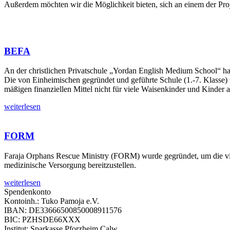
Außerdem möchten wir die Möglichkeit bieten, sich an einem der Proj
BEFA
An der christlichen Privatschule „Yordan English Medium School“ ha
Die von Einheimischen gegründet und geführte Schule (1.-7. Klasse)
mäßigen finanziellen Mittel nicht für viele Waisenkinder und Kinder au
weiterlesen
FORM
Faraja Orphans Rescue Ministry (FORM) wurde gegründet, um die vi
medizinische Versorgung bereitzustellen.
weiterlesen
Spendenkonto
Kontoinh.: Tuko Pamoja e.V.
IBAN: DE33666500850008911576
BIC: PZHSDE66XXX
Institut: Sparkasse Pforzheim Calw